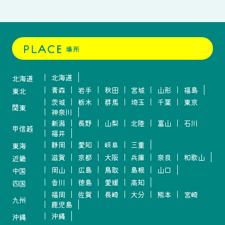
北海道
北海道
青森
岩手
秋田
宮城
山形
福島
東北
茨城
栃木
群馬
埼玉
千葉
東京
関東
神奈川
新潟
長野
山梨
北陸
富山
石川
甲信越
福井
静岡
愛知
岐阜
三重
東海
滋賀
京都
大阪
兵庫
奈良
和歌山
近畿
岡山
広島
鳥取
島根
山口
中国
香川
徳島
愛媛
高知
四国
福岡
佐賀
長崎
大分
熊本
宮崎
九州
鹿児島
沖縄
沖縄