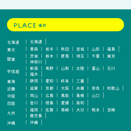
北海道
北海道
青森
岩手
秋田
宮城
山形
福島
東北
茨城
栃木
群馬
埼玉
千葉
東京
関東
神奈川
新潟
長野
山梨
北陸
富山
石川
甲信越
福井
静岡
愛知
岐阜
三重
東海
滋賀
京都
大阪
兵庫
奈良
和歌山
近畿
岡山
広島
鳥取
島根
山口
中国
香川
徳島
愛媛
高知
四国
福岡
佐賀
長崎
大分
熊本
宮崎
九州
鹿児島
沖縄
沖縄