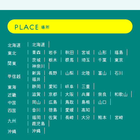
北海道
北海道
青森
岩手
秋田
宮城
山形
福島
東北
茨城
栃木
群馬
埼玉
千葉
東京
関東
神奈川
新潟
長野
山梨
北陸
富山
石川
甲信越
福井
静岡
愛知
岐阜
三重
東海
滋賀
京都
大阪
兵庫
奈良
和歌山
近畿
岡山
広島
鳥取
島根
山口
中国
香川
徳島
愛媛
高知
四国
福岡
佐賀
長崎
大分
熊本
宮崎
九州
鹿児島
沖縄
沖縄