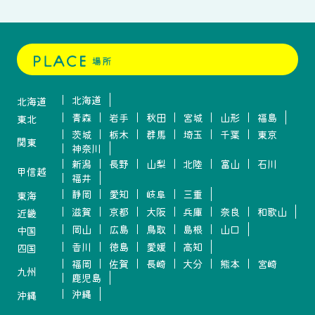
北海道
北海道
青森
岩手
秋田
宮城
山形
福島
東北
茨城
栃木
群馬
埼玉
千葉
東京
関東
神奈川
新潟
長野
山梨
北陸
富山
石川
甲信越
福井
静岡
愛知
岐阜
三重
東海
滋賀
京都
大阪
兵庫
奈良
和歌山
近畿
岡山
広島
鳥取
島根
山口
中国
香川
徳島
愛媛
高知
四国
福岡
佐賀
長崎
大分
熊本
宮崎
九州
鹿児島
沖縄
沖縄