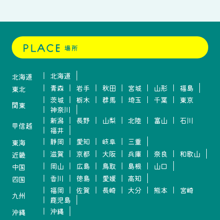
北海道
北海道
青森
岩手
秋田
宮城
山形
福島
東北
茨城
栃木
群馬
埼玉
千葉
東京
関東
神奈川
新潟
長野
山梨
北陸
富山
石川
甲信越
福井
静岡
愛知
岐阜
三重
東海
滋賀
京都
大阪
兵庫
奈良
和歌山
近畿
岡山
広島
鳥取
島根
山口
中国
香川
徳島
愛媛
高知
四国
福岡
佐賀
長崎
大分
熊本
宮崎
九州
鹿児島
沖縄
沖縄