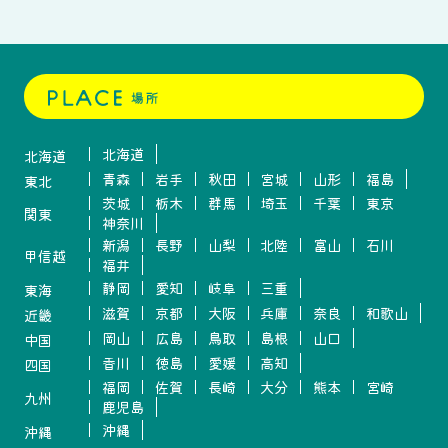
北海道
北海道
青森
岩手
秋田
宮城
山形
福島
東北
茨城
栃木
群馬
埼玉
千葉
東京
関東
神奈川
新潟
長野
山梨
北陸
富山
石川
甲信越
福井
静岡
愛知
岐阜
三重
東海
滋賀
京都
大阪
兵庫
奈良
和歌山
近畿
岡山
広島
鳥取
島根
山口
中国
香川
徳島
愛媛
高知
四国
福岡
佐賀
長崎
大分
熊本
宮崎
九州
鹿児島
沖縄
沖縄