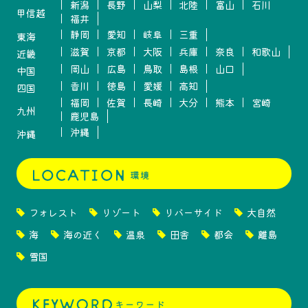
新潟
長野
山梨
北陸
富山
石川
甲信越
福井
静岡
愛知
岐阜
三重
東海
滋賀
京都
大阪
兵庫
奈良
和歌山
近畿
岡山
広島
鳥取
島根
山口
中国
香川
徳島
愛媛
高知
四国
福岡
佐賀
長崎
大分
熊本
宮崎
九州
鹿児島
沖縄
沖縄
フォレスト
リゾート
リバーサイド
大自然
海
海の近く
温泉
田舎
都会
離島
雪国