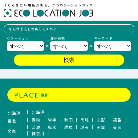
どんな求人を
お探しですか？
ロケーション
雇用形態
キーワード
北海道
北海道
青森
岩手
秋田
宮城
山形
福島
東北
茨城
栃木
群馬
埼玉
千葉
東京
関東
神奈川