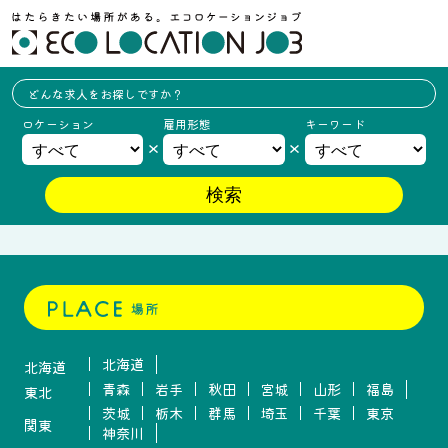
どんな求人を
お探しですか？
ロケーション
雇用形態
キーワード
北海道
北海道
青森
岩手
秋田
宮城
山形
福島
東北
茨城
栃木
群馬
埼玉
千葉
東京
関東
神奈川