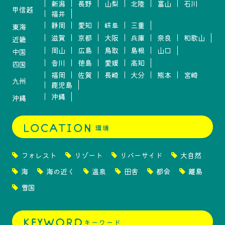
新潟
長野
山梨
北陸
富山
石川
甲信越
福井
静岡
愛知
岐阜
三重
東海
滋賀
京都
大阪
兵庫
奈良
和歌山
近畿
岡山
広島
鳥取
島根
山口
中国
香川
徳島
愛媛
高知
四国
福岡
佐賀
長崎
大分
熊本
宮崎
九州
鹿児島
沖縄
沖縄
フォレスト
リゾート
リバーサイド
大自然
海
海の近く
温泉
田舎
都会
離島
雪国